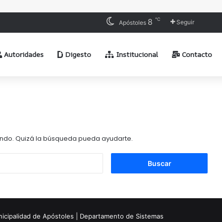
℃
8
Seguir
Apóstoles
Autoridades
Digesto
Institucional
Contacto
ndo. Quizá la búsqueda pueda ayudarte.
Buscar:
icipalidad de Apóstoles | Departamento de Sistemas