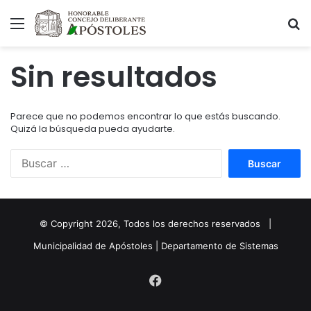
Menú
B
Sin resultados
Parece que no podemos encontrar lo que estás buscando.
Quizá la búsqueda pueda ayudarte.
Buscar:
© Copyright
2026
, Todos los derechos reservados |
Municipalidad de Apóstoles | Departamento de Sistemas
Facebook