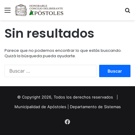
Menú
B
Sin resultados
Parece que no podemos encontrar lo que estás buscando.
Quizá la búsqueda pueda ayudarte.
Buscar:
© Copyright
2026
, Todos los derechos reservados |
Municipalidad de Apóstoles | Departamento de Sistemas
Facebook