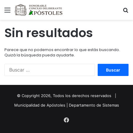
Menú
B
Sin resultados
Parece que no podemos encontrar lo que estás buscando.
Quizá la búsqueda pueda ayudarte.
Buscar:
© Copyright
2026
, Todos los derechos reservados |
Municipalidad de Apóstoles | Departamento de Sistemas
Facebook