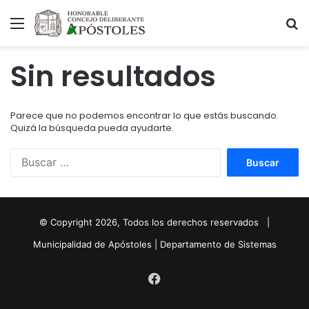
Menú
B
Sin resultados
Parece que no podemos encontrar lo que estás buscando.
Quizá la búsqueda pueda ayudarte.
Buscar:
© Copyright
2026
, Todos los derechos reservados |
Municipalidad de Apóstoles | Departamento de Sistemas
Facebook