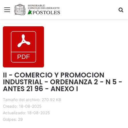
Menú
B
II - COMERCIO Y PROMOCION
INDUSTRIAL - ORDENANZA 2 - N 5 -
ANTES 21 96 - ANEXO I
Tamaño del archivo: 270.92 KB
Creado: 18-08-2025
Actualizado: 18-08-2025
Golpes: 29