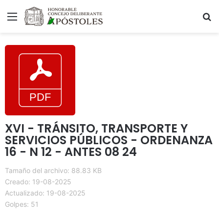
Menú
B
XVI - TRÁNSITO, TRANSPORTE Y
SERVICIOS PÚBLICOS - ORDENANZA
16 - N 12 - ANTES 08 24
Tamaño del archivo: 88.83 KB
Creado: 19-08-2025
Actualizado: 19-08-2025
Golpes: 51