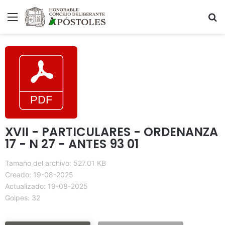
Menú
B
XVII - PARTICULARES - ORDENANZA
17 - N 27 - ANTES 93 01
Tamaño del archivo: 527.01 KB
Creado: 19-08-2025
Actualizado: 19-08-2025
Golpes: 32